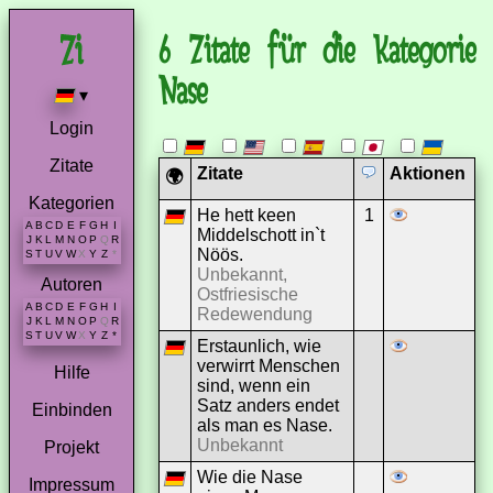
6 Zitate für die Kategorie
Nase
▾
Login
Zitate
Zitate
Aktionen
🌍
Kategorien
He hett keen
1
A
B
C
D
E
F
G
H
I
Middelschott in`t
J
K
L
M
N
O
P
Q
R
Nöös.
S
T
U
V
W
X
Y
Z
*
Unbekannt,
Autoren
Ostfriesische
A
B
C
D
E
F
G
H
I
Redewendung
J
K
L
M
N
O
P
Q
R
S
T
U
V
W
X
Y
Z
*
Erstaunlich, wie
verwirrt Menschen
Hilfe
sind, wenn ein
Satz anders endet
Einbinden
als man es Nase.
Unbekannt
Projekt
Wie die Nase
Impressum