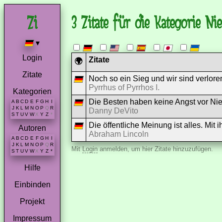
3 Zitate für die Kategorie Nie
▾
Login
Zitate
🌍
Zitate
Noch so ein Sieg und wir sind verlore
Pyrrhus of Pyrrhos I.
Kategorien
Die Besten haben keine Angst vor Nie
A
B
C
D
E
F
G
H
I
J
K
L
M
N
O
P
Q
R
Danny DeVito
S
T
U
V
W
X
Y
Z
*
Die öffentliche Meinung ist alles. Mit 
Autoren
Abraham Lincoln
A
B
C
D
E
F
G
H
I
J
K
L
M
N
O
P
Q
R
Mit
Login
anmelden, um hier Zitate hinzuzufügen.
S
T
U
V
W
X
Y
Z
*
Hilfe
Einbinden
Projekt
Impressum