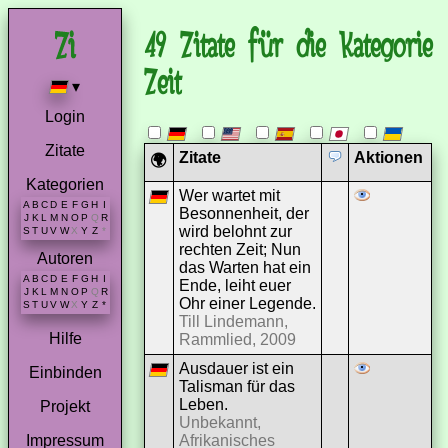
49 Zitate für die Kategorie
Zeit
▾
Login
Zitate
Zitate
Aktionen
🌍
Kategorien
Wer wartet mit
A
B
C
D
E
F
G
H
I
Besonnenheit, der
J
K
L
M
N
O
P
Q
R
wird belohnt zur
S
T
U
V
W
X
Y
Z
*
rechten Zeit; Nun
Autoren
das Warten hat ein
A
B
C
D
E
F
G
H
I
Ende, leiht euer
J
K
L
M
N
O
P
Q
R
Ohr einer Legende.
S
T
U
V
W
X
Y
Z
*
Till Lindemann,
Hilfe
Rammlied, 2009
Ausdauer ist ein
Einbinden
Talisman für das
Leben.
Projekt
Unbekannt,
Afrikanisches
Impressum