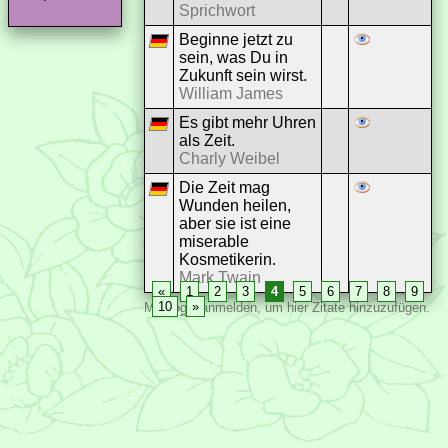
Sprichwort
Beginne jetzt zu
sein, was Du in
Zukunft sein wirst.
William James
Es gibt mehr Uhren
als Zeit.
Charly Weibel
Die Zeit mag
Wunden heilen,
aber sie ist eine
miserable
Kosmetikerin.
Mark Twain
«
1
2
3
4
5
6
7
8
9
10
»
Mit
Login
anmelden, um hier Zitate hinzuzufügen.