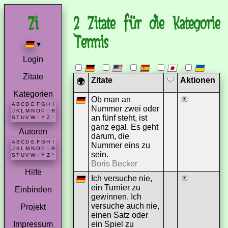
2 Zitate für die Kategorie
Tennis
▾
Login
Zitate
Zitate
Aktionen
🌍
Kategorien
Ob man an
A
B
C
D
E
F
G
H
I
Nummer zwei oder
J
K
L
M
N
O
P
Q
R
an fünf steht, ist
S
T
U
V
W
X
Y
Z
*
ganz egal. Es geht
Autoren
darum, die
A
B
C
D
E
F
G
H
I
Nummer eins zu
J
K
L
M
N
O
P
Q
R
sein.
S
T
U
V
W
X
Y
Z
*
Boris Becker
Hilfe
Ich versuche nie,
ein Turnier zu
Einbinden
gewinnen. Ich
versuche auch nie,
Projekt
einen Satz oder
ein Spiel zu
Impressum