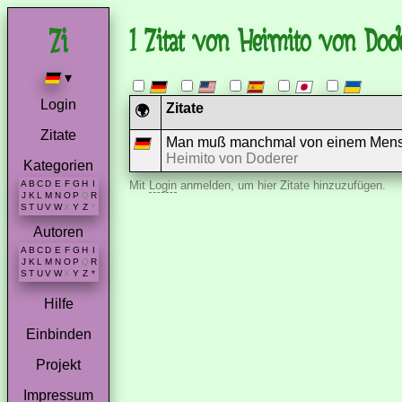
1 Zitat von Heimito von Dod
▾
Login
Zitate
🌍
Zitate
Man muß manchmal von einem Mensch
Heimito von Doderer
Kategorien
A
B
C
D
E
F
G
H
I
Mit
Login
anmelden, um hier Zitate hinzuzufügen.
J
K
L
M
N
O
P
Q
R
S
T
U
V
W
X
Y
Z
*
Autoren
A
B
C
D
E
F
G
H
I
J
K
L
M
N
O
P
Q
R
S
T
U
V
W
X
Y
Z
*
Hilfe
Einbinden
Projekt
Impressum