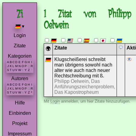
1 Zitat von Philipp
Oelwein
▾
Login
Zitate
Zitate
Akt
🌍
Kategorien
Klugscheißerei schreibt
A
B
C
D
E
F
G
H
I
man übrigens sowohl nach
J
K
L
M
N
O
P
Q
R
alter wie auch nach neuer
S
T
U
V
W
X
Y
Z
*
Rechtschreibung mit ß.
Autoren
Philipp Oelwein, Das
A
B
C
D
E
F
G
H
I
Anführungszeichenproblem,
J
K
L
M
N
O
P
Q
R
Das Kapostropheum
S
T
U
V
W
X
Y
Z
*
Mit
Login
anmelden, um hier Zitate hinzuzufügen.
Hilfe
Einbinden
Projekt
Impressum