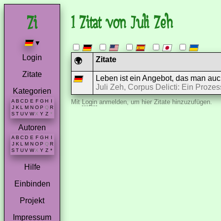
1 Zitat von Juli Zeh
▾
Login
Zitate
🌍
Zitate
Leben ist ein Angebot, das man au
Juli Zeh, Corpus Delicti: Ein Proze
Kategorien
A
B
C
D
E
F
G
H
I
Mit
Login
anmelden, um hier Zitate hinzuzufügen.
J
K
L
M
N
O
P
Q
R
S
T
U
V
W
X
Y
Z
*
Autoren
A
B
C
D
E
F
G
H
I
J
K
L
M
N
O
P
Q
R
S
T
U
V
W
X
Y
Z
*
Hilfe
Einbinden
Projekt
Impressum