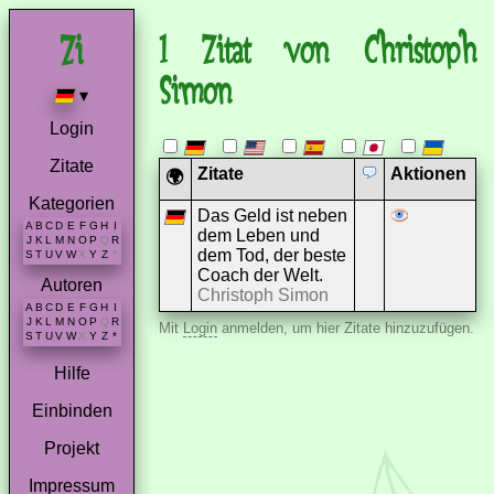
1 Zitat von Christoph
Simon
▾
Login
Zitate
Zitate
Aktionen
🌍
Kategorien
Das Geld ist neben
A
B
C
D
E
F
G
H
I
dem Leben und
J
K
L
M
N
O
P
Q
R
dem Tod, der beste
S
T
U
V
W
X
Y
Z
*
Coach der Welt.
Autoren
Christoph Simon
A
B
C
D
E
F
G
H
I
J
K
L
M
N
O
P
Q
R
Mit
Login
anmelden, um hier Zitate hinzuzufügen.
S
T
U
V
W
X
Y
Z
*
Hilfe
Einbinden
Projekt
Impressum