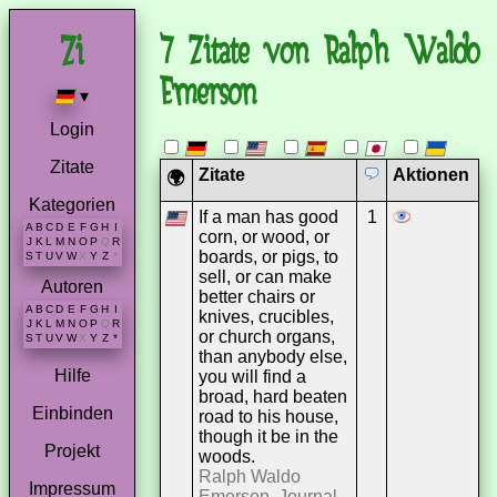
7 Zitate von Ralph Waldo
Emerson
▾
Login
Zitate
Zitate
Aktionen
🌍
Kategorien
If a man has good
1
A
B
C
D
E
F
G
H
I
corn, or wood, or
J
K
L
M
N
O
P
Q
R
boards, or pigs, to
S
T
U
V
W
X
Y
Z
*
sell, or can make
Autoren
better chairs or
A
B
C
D
E
F
G
H
I
knives, crucibles,
J
K
L
M
N
O
P
Q
R
or church organs,
S
T
U
V
W
X
Y
Z
*
than anybody else,
Hilfe
you will find a
broad, hard beaten
Einbinden
road to his house,
though it be in the
Projekt
woods.
Ralph Waldo
Impressum
Emerson, Journal,