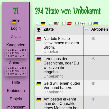
394 Zitate von Unbekannt
▾
Login
Zitate
Aktionen
🌍
Zitate
Nur tote Fische
schwimmen mit dem
Kategorien
Strom.
A
B
C
D
E
F
G
H
I
Unbekannt
J
K
L
M
N
O
P
Q
R
S
T
U
V
W
X
Y
Z
*
Lerne aus der
Autoren
Geschichte, oder Du
wirst von ihr
A
B
C
D
E
F
G
H
I
J
K
L
M
N
O
P
Q
R
eingeholt!
S
T
U
V
W
X
Y
Z
*
Unbekannt
Hilfe
Geld will einen guten
Vormund haben.
Einbinden
Unbekannt
Projekt
Am besten erkennt
man den Charakter
Impressum
eines Menschen bei