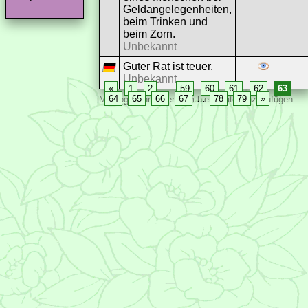
Geldangelegenheiten,
beim Trinken und
beim Zorn.
Unbekannt
Guter Rat ist teuer.
Unbekannt
«
1
2
…
59
60
61
62
63
64
65
66
67
…
78
79
»
Mit
Login
anmelden, um hier Zitate hinzuzufügen.