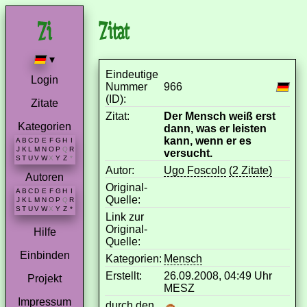
Zitat
▾
Eindeutige
Login
Nummer
966
(ID):
Zitate
Zitat:
Der Mensch weiß erst
Kategorien
dann, was er leisten
kann, wenn er es
A
B
C
D
E
F
G
H
I
J
K
L
M
N
O
P
Q
R
versucht.
S
T
U
V
W
X
Y
Z
*
Autor:
Ugo Foscolo
(2 Zitate)
Autoren
Original-
A
B
C
D
E
F
G
H
I
Quelle:
J
K
L
M
N
O
P
Q
R
S
T
U
V
W
X
Y
Z
*
Link zur
Original-
Hilfe
Quelle:
Einbinden
Kategorien:
Mensch
Erstellt:
26.09.2008, 04:49 Uhr
Projekt
MESZ
Impressum
durch den