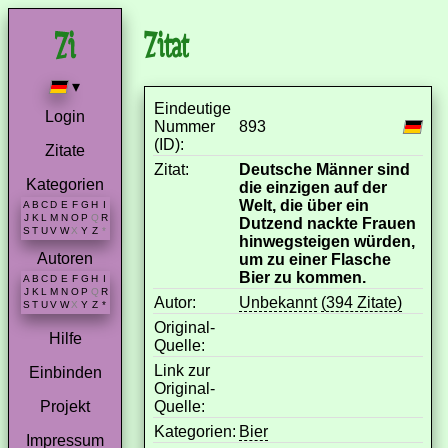
Zitat
▾
Eindeutige
Login
Nummer
893
(ID):
Zitate
Zitat:
Deutsche Männer sind
Kategorien
die einzigen auf der
Welt, die über ein
A
B
C
D
E
F
G
H
I
J
K
L
M
N
O
P
Q
R
Dutzend nackte Frauen
S
T
U
V
W
X
Y
Z
*
hinwegsteigen würden,
Autoren
um zu einer Flasche
Bier zu kommen.
A
B
C
D
E
F
G
H
I
J
K
L
M
N
O
P
Q
R
Autor:
Unbekannt
(394 Zitate)
S
T
U
V
W
X
Y
Z
*
Original-
Hilfe
Quelle:
Link zur
Einbinden
Original-
Quelle:
Projekt
Kategorien:
Bier
Impressum