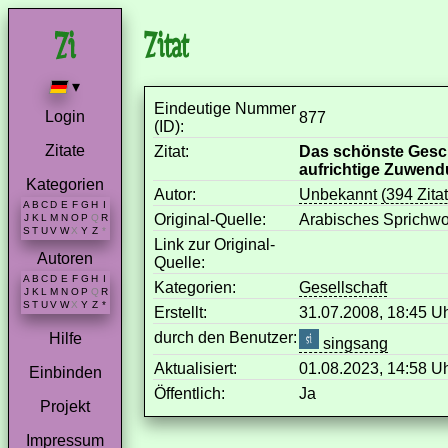
Zitat
▾
Eindeutige Nummer
Login
877
(ID):
Zitate
Zitat:
Das schönste Gesc
aufrichtige Zuwend
Kategorien
Autor:
Unbekannt
(394 Zita
A
B
C
D
E
F
G
H
I
Original-Quelle:
Arabisches Sprichwo
J
K
L
M
N
O
P
Q
R
S
T
U
V
W
X
Y
Z
*
Link zur Original-
Autoren
Quelle:
A
B
C
D
E
F
G
H
I
Kategorien:
Gesellschaft
J
K
L
M
N
O
P
Q
R
S
T
U
V
W
X
Y
Z
*
Erstellt:
31.07.2008, 18:45 
durch den Benutzer:
Hilfe
singsang
Aktualisiert:
01.08.2023, 14:58 
Einbinden
Öffentlich:
Ja
Projekt
Impressum