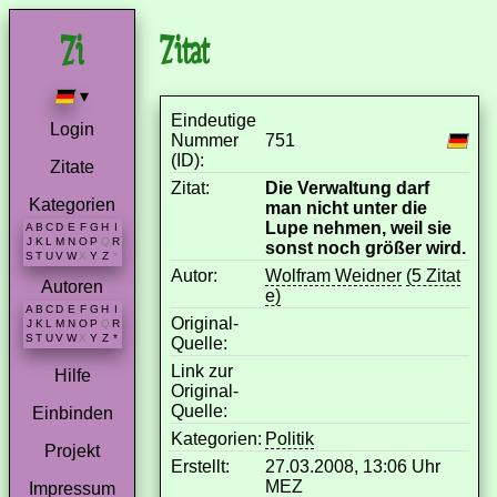
Zitat
▾
Eindeutige
Login
Nummer
751
(ID):
Zitate
Zitat:
Die Verwaltung darf
Kategorien
man nicht unter die
Lupe nehmen, weil sie
A
B
C
D
E
F
G
H
I
J
K
L
M
N
O
P
Q
R
sonst noch größer wird.
S
T
U
V
W
X
Y
Z
*
Autor:
Wolfram Weidner
(5 Zitat
Autoren
e)
A
B
C
D
E
F
G
H
I
Original-
J
K
L
M
N
O
P
Q
R
S
T
U
V
W
X
Y
Z
*
Quelle:
Link zur
Hilfe
Original-
Quelle:
Einbinden
Kategorien:
Politik
Projekt
Erstellt:
27.03.2008, 13:06 Uhr
MEZ
Impressum