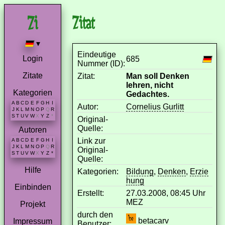
Zitat
▾
Eindeutige
Login
685
Nummer (ID):
Zitate
Zitat:
Man soll Denken
lehren, nicht
Kategorien
Gedachtes.
A
B
C
D
E
F
G
H
I
Autor:
Cornelius Gurlitt
J
K
L
M
N
O
P
Q
R
S
T
U
V
W
X
Y
Z
*
Original-
Quelle:
Autoren
Link zur
A
B
C
D
E
F
G
H
I
J
K
L
M
N
O
P
Q
R
Original-
S
T
U
V
W
X
Y
Z
*
Quelle:
Hilfe
Kategorien:
Bildung
,
Denken
,
Erzie
hung
Einbinden
Erstellt:
27.03.2008, 08:45 Uhr
MEZ
Projekt
durch den
betacarv
Impressum
Benutzer: