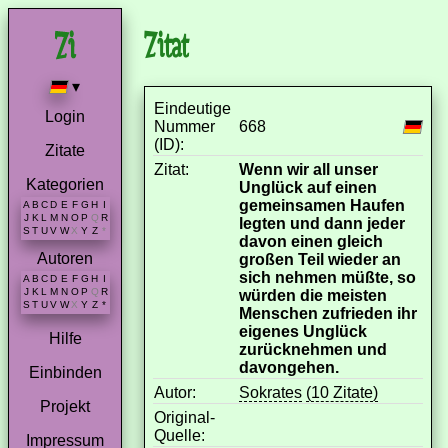
Zitat
▾
Eindeutige
Login
Nummer
668
(ID):
Zitate
Zitat:
Wenn wir all unser
Kategorien
Unglück auf einen
gemeinsamen Haufen
A
B
C
D
E
F
G
H
I
J
K
L
M
N
O
P
Q
R
legten und dann jeder
S
T
U
V
W
X
Y
Z
*
davon einen gleich
Autoren
großen Teil wieder an
sich nehmen müßte, so
A
B
C
D
E
F
G
H
I
J
K
L
M
N
O
P
Q
R
würden die meisten
S
T
U
V
W
X
Y
Z
*
Menschen zufrieden ihr
eigenes Unglück
Hilfe
zurücknehmen und
davongehen.
Einbinden
Autor:
Sokrates
(10 Zitate)
Projekt
Original-
Quelle:
Impressum