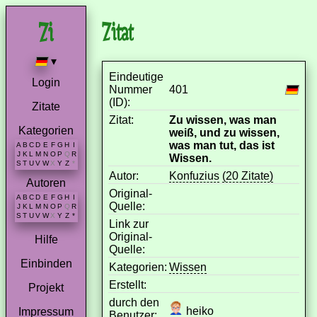
Zitat
▾
Eindeutige
Login
Nummer
401
(ID):
Zitate
Zitat:
Zu wissen, was man
Kategorien
weiß, und zu wissen,
was man tut, das ist
A
B
C
D
E
F
G
H
I
J
K
L
M
N
O
P
Q
R
Wissen.
S
T
U
V
W
X
Y
Z
*
Autor:
Konfuzius
(20 Zitate)
Autoren
Original-
A
B
C
D
E
F
G
H
I
Quelle:
J
K
L
M
N
O
P
Q
R
S
T
U
V
W
X
Y
Z
*
Link zur
Original-
Hilfe
Quelle:
Einbinden
Kategorien:
Wissen
Erstellt:
Projekt
durch den
heiko
Impressum
Benutzer: