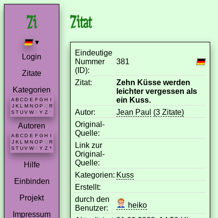
Zitat
▾
Eindeutige
Login
Nummer
381
(ID):
Zitate
Zitat:
Zehn Küsse werden
Kategorien
leichter vergessen als
ein Kuss.
A
B
C
D
E
F
G
H
I
J
K
L
M
N
O
P
Q
R
Autor:
Jean Paul
(3 Zitate)
S
T
U
V
W
X
Y
Z
*
Original-
Autoren
Quelle:
A
B
C
D
E
F
G
H
I
J
K
L
M
N
O
P
Q
R
Link zur
S
T
U
V
W
X
Y
Z
*
Original-
Quelle:
Hilfe
Kategorien:
Kuss
Einbinden
Erstellt:
Projekt
durch den
heiko
Benutzer:
Impressum