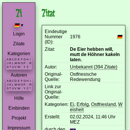
Zitat
▾
Eindeutige
Login
Nummer
1976
(ID):
Zitate
Zitat:
De Eier hebben will,
Kategorien
mutt de Höhner kakeln
laten.
A
B
C
D
E
F
G
H
I
J
K
L
M
N
O
P
Q
R
Autor:
Unbekannt
(394 Zitate)
S
T
U
V
W
X
Y
Z
*
Original-
Ostfriesische
Autoren
Quelle:
Redewendung
A
B
C
D
E
F
G
H
I
J
K
L
M
N
O
P
Q
R
Link zur
S
T
U
V
W
X
Y
Z
*
Original-
Quelle:
Hilfe
Kategorien:
Ei
,
Erfolg
,
Ostfriesland
,
W
Einbinden
eisheit
Erstellt:
02.02.2024, 11:46 Uhr
Projekt
MEZ
Impressum
durch den