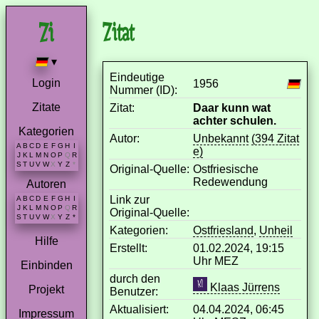
Zitat
▾
Eindeutige
Login
1956
Nummer (ID):
Zitate
Zitat:
Daar kunn wat
achter schulen.
Kategorien
Autor:
Unbekannt
(394 Zitat
A
B
C
D
E
F
G
H
I
e)
J
K
L
M
N
O
P
Q
R
S
T
U
V
W
X
Y
Z
*
Original-Quelle:
Ostfriesische
Redewendung
Autoren
Link zur
A
B
C
D
E
F
G
H
I
J
K
L
M
N
O
P
Q
R
Original-Quelle:
S
T
U
V
W
X
Y
Z
*
Kategorien:
Ostfriesland
,
Unheil
Hilfe
Erstellt:
01.02.2024, 19:15
Uhr MEZ
Einbinden
durch den
Klaas Jürrens
Projekt
Benutzer:
Aktualisiert:
04.04.2024, 06:45
Impressum