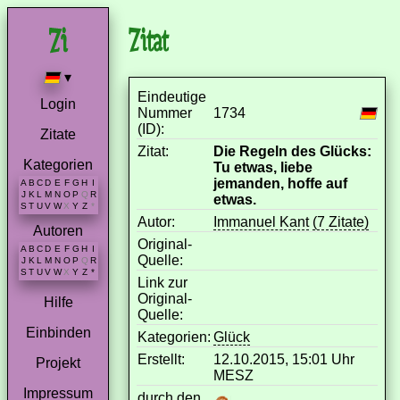
Zitat
▾
Eindeutige
Login
Nummer
1734
(ID):
Zitate
Zitat:
Die Regeln des Glücks:
Kategorien
Tu etwas, liebe
jemanden, hoffe auf
A
B
C
D
E
F
G
H
I
J
K
L
M
N
O
P
Q
R
etwas.
S
T
U
V
W
X
Y
Z
*
Autor:
Immanuel Kant
(7 Zitate)
Autoren
Original-
A
B
C
D
E
F
G
H
I
Quelle:
J
K
L
M
N
O
P
Q
R
S
T
U
V
W
X
Y
Z
*
Link zur
Original-
Hilfe
Quelle:
Einbinden
Kategorien:
Glück
Erstellt:
12.10.2015, 15:01 Uhr
Projekt
MESZ
Impressum
durch den