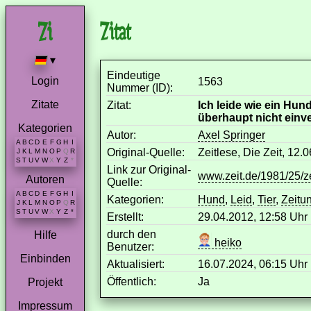
Zitat
▾
Eindeutige
Login
1563
Nummer (ID):
Zitate
Zitat:
Ich leide wie ein Hun
überhaupt nicht einv
Kategorien
Autor:
Axel Springer
A
B
C
D
E
F
G
H
I
Original-Quelle:
Zeitlese, Die Zeit, 12.
J
K
L
M
N
O
P
Q
R
S
T
U
V
W
X
Y
Z
*
Link zur Original-
www.zeit.de/1981/25/ze
Autoren
Quelle:
A
B
C
D
E
F
G
H
I
Kategorien:
Hund
,
Leid
,
Tier
,
Zeitu
J
K
L
M
N
O
P
Q
R
S
T
U
V
W
X
Y
Z
*
Erstellt:
29.04.2012, 12:58 Uh
durch den
Hilfe
heiko
Benutzer:
Einbinden
Aktualisiert:
16.07.2024, 06:15 Uh
Öffentlich:
Ja
Projekt
Impressum