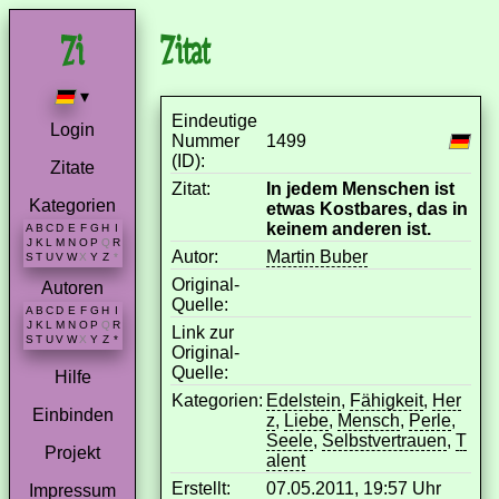
Zitat
▾
Eindeutige
Login
Nummer
1499
(ID):
Zitate
Zitat:
In jedem Menschen ist
Kategorien
etwas Kostbares, das in
keinem anderen ist.
A
B
C
D
E
F
G
H
I
J
K
L
M
N
O
P
Q
R
Autor:
Martin Buber
S
T
U
V
W
X
Y
Z
*
Original-
Autoren
Quelle:
A
B
C
D
E
F
G
H
I
J
K
L
M
N
O
P
Q
R
Link zur
S
T
U
V
W
X
Y
Z
*
Original-
Quelle:
Hilfe
Kategorien:
Edelstein
,
Fähigkeit
,
Her
Einbinden
z
,
Liebe
,
Mensch
,
Perle
,
Seele
,
Selbstvertrauen
,
T
Projekt
alent
Erstellt:
07.05.2011, 19:57 Uhr
Impressum