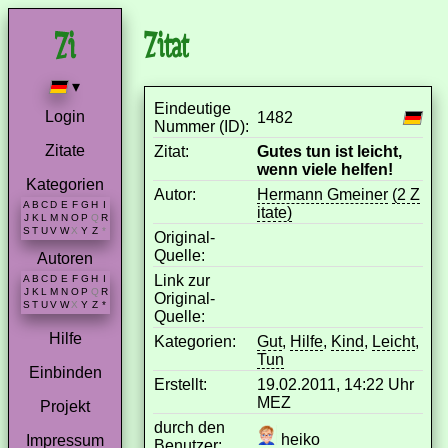
Zitat
▾
Eindeutige
Login
1482
Nummer (ID):
Zitate
Zitat:
Gutes tun ist leicht,
wenn viele helfen!
Kategorien
Autor:
Hermann Gmeiner
(2 Z
A
B
C
D
E
F
G
H
I
itate)
J
K
L
M
N
O
P
Q
R
S
T
U
V
W
X
Y
Z
*
Original-
Quelle:
Autoren
Link zur
A
B
C
D
E
F
G
H
I
J
K
L
M
N
O
P
Q
R
Original-
S
T
U
V
W
X
Y
Z
*
Quelle:
Hilfe
Kategorien:
Gut
,
Hilfe
,
Kind
,
Leicht
,
Tun
Einbinden
Erstellt:
19.02.2011, 14:22 Uhr
MEZ
Projekt
durch den
heiko
Impressum
Benutzer: