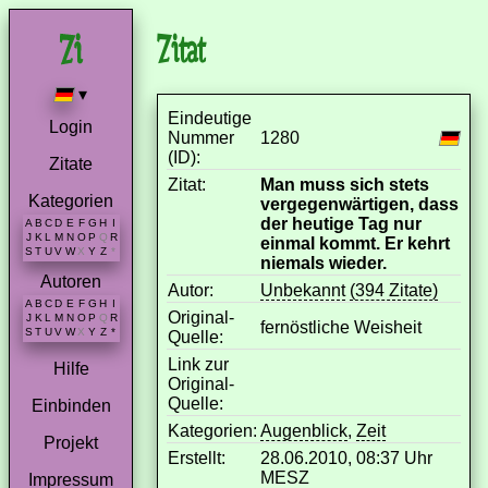
Zitat
▾
Eindeutige
Login
Nummer
1280
(ID):
Zitate
Zitat:
Man muss sich stets
Kategorien
vergegenwärtigen, dass
der heutige Tag nur
A
B
C
D
E
F
G
H
I
J
K
L
M
N
O
P
Q
R
einmal kommt. Er kehrt
S
T
U
V
W
X
Y
Z
*
niemals wieder.
Autoren
Autor:
Unbekannt
(394 Zitate)
A
B
C
D
E
F
G
H
I
Original-
J
K
L
M
N
O
P
Q
R
fernöstliche Weisheit
S
T
U
V
W
X
Y
Z
*
Quelle:
Link zur
Hilfe
Original-
Quelle:
Einbinden
Kategorien:
Augenblick
,
Zeit
Projekt
Erstellt:
28.06.2010, 08:37 Uhr
MESZ
Impressum