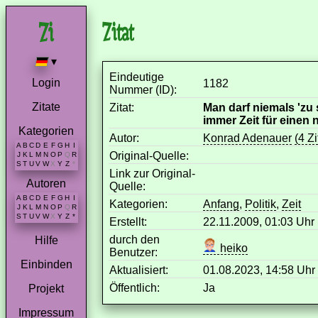
Zitat
▾
Eindeutige
Login
1182
Nummer (ID):
Zitate
Zitat:
Man darf niemals 'zu s
immer Zeit für einen
Kategorien
Autor:
Konrad Adenauer
(4 Zi
A
B
C
D
E
F
G
H
I
Original-Quelle:
J
K
L
M
N
O
P
Q
R
S
T
U
V
W
X
Y
Z
*
Link zur Original-
Autoren
Quelle:
A
B
C
D
E
F
G
H
I
Kategorien:
Anfang
,
Politik
,
Zeit
J
K
L
M
N
O
P
Q
R
S
T
U
V
W
X
Y
Z
*
Erstellt:
22.11.2009, 01:03 Uh
durch den
Hilfe
heiko
Benutzer:
Einbinden
Aktualisiert:
01.08.2023, 14:58 Uh
Öffentlich:
Ja
Projekt
Impressum