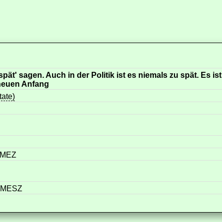
pät' sagen. Auch in der Politik ist es niemals zu spät. Es ist
 neuen Anfang
tate)
r MEZ
r MESZ