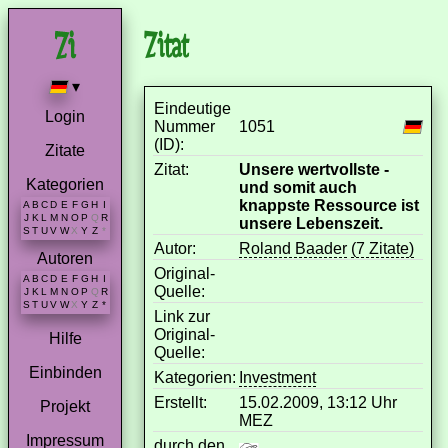
Zitat
▾
Eindeutige
Login
Nummer
1051
(ID):
Zitate
Zitat:
Unsere wertvollste -
Kategorien
und somit auch
knappste Ressource ist
A
B
C
D
E
F
G
H
I
J
K
L
M
N
O
P
Q
R
unsere Lebenszeit.
S
T
U
V
W
X
Y
Z
*
Autor:
Roland Baader
(7 Zitate)
Autoren
Original-
A
B
C
D
E
F
G
H
I
Quelle:
J
K
L
M
N
O
P
Q
R
S
T
U
V
W
X
Y
Z
*
Link zur
Original-
Hilfe
Quelle:
Einbinden
Kategorien:
Investment
Erstellt:
15.02.2009, 13:12 Uhr
Projekt
MEZ
Impressum
durch den