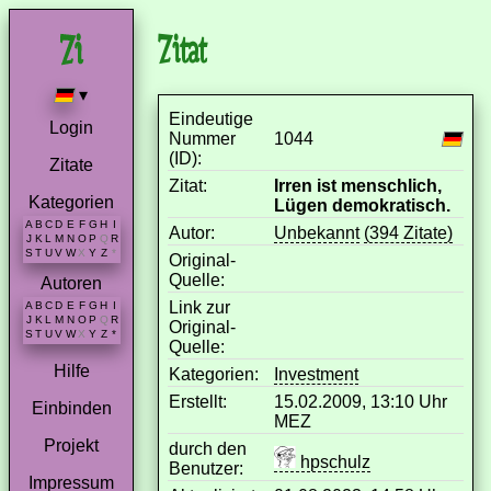
Zitat
▾
Eindeutige
Login
Nummer
1044
(ID):
Zitate
Zitat:
Irren ist menschlich,
Kategorien
Lügen demokratisch.
A
B
C
D
E
F
G
H
I
Autor:
Unbekannt
(394 Zitate)
J
K
L
M
N
O
P
Q
R
S
T
U
V
W
X
Y
Z
*
Original-
Quelle:
Autoren
Link zur
A
B
C
D
E
F
G
H
I
J
K
L
M
N
O
P
Q
R
Original-
S
T
U
V
W
X
Y
Z
*
Quelle:
Hilfe
Kategorien:
Investment
Erstellt:
15.02.2009, 13:10 Uhr
Einbinden
MEZ
Projekt
durch den
hpschulz
Benutzer:
Impressum