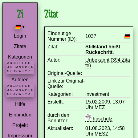
Zitat
▾
Eindeutige
Login
1037
Nummer (ID):
Zitate
Zitat:
Stillstand heißt
Rückschritt.
Kategorien
Autor:
Unbekannt
(394 Zita
A
B
C
D
E
F
G
H
I
te)
J
K
L
M
N
O
P
Q
R
S
T
U
V
W
X
Y
Z
*
Original-Quelle:
Autoren
Link zur Original-
Quelle:
A
B
C
D
E
F
G
H
I
J
K
L
M
N
O
P
Q
R
Kategorien:
Investment
S
T
U
V
W
X
Y
Z
*
Erstellt:
15.02.2009, 13:07
Hilfe
Uhr MEZ
Einbinden
durch den
hpschulz
Benutzer:
Projekt
Aktualisiert:
01.08.2023, 14:58
Uhr MESZ
Impressum