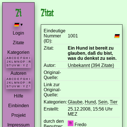
Zitat
▾
Eindeutige
Login
Nummer
1001
(ID):
Zitate
Zitat:
Ein Hund ist bereit zu
Kategorien
glauben, daß du bist,
was du denkst zu sein.
A
B
C
D
E
F
G
H
I
J
K
L
M
N
O
P
Q
R
Autor:
Unbekannt
(394 Zitate)
S
T
U
V
W
X
Y
Z
*
Original-
Autoren
Quelle:
A
B
C
D
E
F
G
H
I
J
K
L
M
N
O
P
Q
R
Link zur
S
T
U
V
W
X
Y
Z
*
Original-
Quelle:
Hilfe
Kategorien:
Glaube
,
Hund
,
Sein
,
Tier
Einbinden
Erstellt:
25.12.2008, 15:56 Uhr
MEZ
Projekt
durch den
Fredo
Impressum
Benutzer: