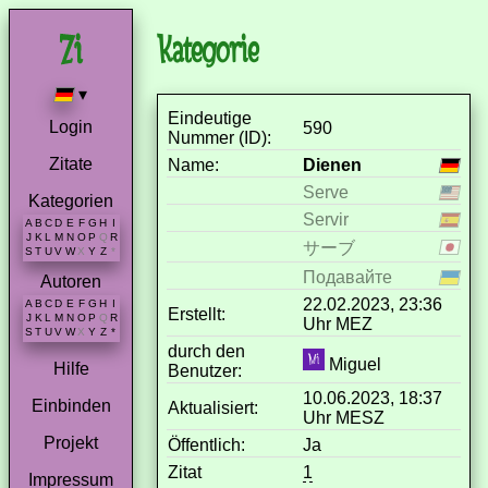
Kategorie
▾
Eindeutige
Login
590
Nummer (ID):
Zitate
Name:
Dienen
Serve
Kategorien
Servir
A
B
C
D
E
F
G
H
I
J
K
L
M
N
O
P
Q
R
サーブ
S
T
U
V
W
X
Y
Z
*
Подавайте
Autoren
22.02.2023, 23:36
A
B
C
D
E
F
G
H
I
Erstellt:
J
K
L
M
N
O
P
Q
R
Uhr MEZ
S
T
U
V
W
X
Y
Z
*
durch den
Miguel
Hilfe
Benutzer:
10.06.2023, 18:37
Einbinden
Aktualisiert:
Uhr MESZ
Projekt
Öffentlich:
Ja
Zitat
1
Impressum