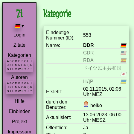
Kategorie
▾
Eindeutige
Login
553
Nummer (ID):
Zitate
Name:
DDR
GDR
Kategorien
RDA
A
B
C
D
E
F
G
H
I
J
K
L
M
N
O
P
Q
R
ドイツ民主共和国
S
T
U
V
W
X
Y
Z
*
Autoren
НДР
A
B
C
D
E
F
G
H
I
J
K
L
M
N
O
P
Q
R
02.11.2015, 02:06
Erstellt:
S
T
U
V
W
X
Y
Z
*
Uhr MEZ
Hilfe
durch den
heiko
Benutzer:
Einbinden
13.06.2023, 06:00
Aktualisiert:
Uhr MESZ
Projekt
Öffentlich:
Ja
Impressum