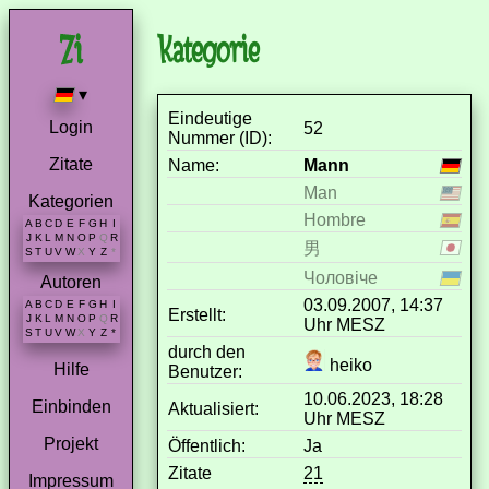
Kategorie
▾
Eindeutige
Login
52
Nummer (ID):
Zitate
Name:
Mann
Man
Kategorien
Hombre
A
B
C
D
E
F
G
H
I
J
K
L
M
N
O
P
Q
R
男
S
T
U
V
W
X
Y
Z
*
Чоловіче
Autoren
03.09.2007, 14:37
A
B
C
D
E
F
G
H
I
Erstellt:
J
K
L
M
N
O
P
Q
R
Uhr MESZ
S
T
U
V
W
X
Y
Z
*
durch den
heiko
Hilfe
Benutzer:
10.06.2023, 18:28
Einbinden
Aktualisiert:
Uhr MESZ
Projekt
Öffentlich:
Ja
Zitate
21
Impressum