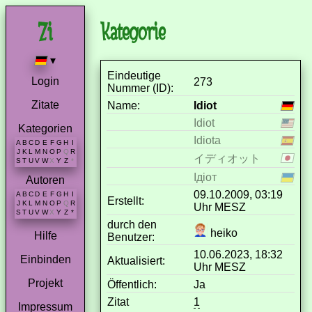
Kategorie
▾
Eindeutige
Login
273
Nummer (ID):
Zitate
Name:
Idiot
Idiot
Kategorien
Idiota
A
B
C
D
E
F
G
H
I
J
K
L
M
N
O
P
Q
R
イディオット
S
T
U
V
W
X
Y
Z
*
Ідіот
Autoren
09.10.2009, 03:19
A
B
C
D
E
F
G
H
I
Erstellt:
J
K
L
M
N
O
P
Q
R
Uhr MESZ
S
T
U
V
W
X
Y
Z
*
durch den
heiko
Hilfe
Benutzer:
10.06.2023, 18:32
Einbinden
Aktualisiert:
Uhr MESZ
Projekt
Öffentlich:
Ja
Zitat
1
Impressum