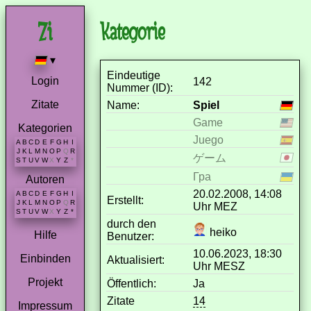
Kategorie
▾
Eindeutige
Login
142
Nummer (ID):
Zitate
Name:
Spiel
Game
Kategorien
Juego
A
B
C
D
E
F
G
H
I
J
K
L
M
N
O
P
Q
R
ゲーム
S
T
U
V
W
X
Y
Z
*
Гра
Autoren
20.02.2008, 14:08
A
B
C
D
E
F
G
H
I
Erstellt:
J
K
L
M
N
O
P
Q
R
Uhr MEZ
S
T
U
V
W
X
Y
Z
*
durch den
heiko
Hilfe
Benutzer:
10.06.2023, 18:30
Einbinden
Aktualisiert:
Uhr MESZ
Projekt
Öffentlich:
Ja
Zitate
14
Impressum