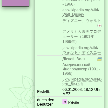
- 1966)
es.wikipedia.org/wiki/
Walt_Disney
ディズニー、ウォルト
アメリカ人映画プロデ
ューサー（1901年 -
1966年）
ja.wikipedia.org/wiki/
ウォルト・ディズニー
Дісней, Волт
Американський
кінопродюсер (1901 -
1966)
uk.wikipedia.org/wiki/В
олт_Дісней
06.01.2008, 18:12 Uhr
Erstellt:
MEZ
durch den
Kristin
Benutzer: