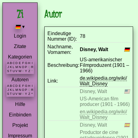
Autor
▾
Eindeutige
Login
78
Nummer (ID):
Zitate
Nachname,
Disney, Walt
Vornamen:
Kategorien
US-amerikanischer
A
B
C
D
E
F
G
H
I
Beschreibung:
Filmproduzent (1901 –
J
K
L
M
N
O
P
Q
R
1966)
S
T
U
V
W
X
Y
Z
*
de.wikipedia.org/wiki/
Autoren
Link:
Walt_Disney
A
B
C
D
E
F
G
H
I
J
K
L
M
N
O
P
Q
R
Disney, Walt
S
T
U
V
W
X
Y
Z
*
US-American film
producer (1901 - 1966)
Hilfe
en.wikipedia.org/wiki/
Einbinden
Walt_Disney
Disney, Walt
Projekt
Productor de cine
Impressum
estadounidense (1901