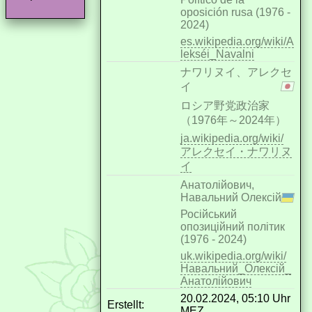
oposición rusa (1976 -
2024)
es.wikipedia.org/wiki/A
lekséi_Navalni
ナワリヌイ、アレクセ
イ
ロシア野党政治家
（1976年～2024年）
ja.wikipedia.org/wiki/
アレクセイ・ナワリヌ
イ
Анатолійович,
Навальний Олексій
Російський
опозиційний політик
(1976 - 2024)
uk.wikipedia.org/wiki/
Навальний_Олексій_
Анатолійович
20.02.2024, 05:10 Uhr
Erstellt:
MEZ