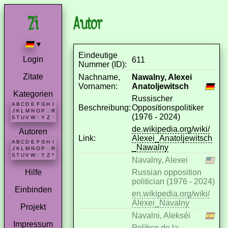
Autor
▾
Eindeutige
Login
611
Nummer (ID):
Zitate
Nachname,
Nawalny, Alexei
Vornamen:
Anatoljewitsch
Kategorien
Russischer
A
B
C
D
E
F
G
H
I
Beschreibung:
Oppositionspolitiker
J
K
L
M
N
O
P
Q
R
(1976 - 2024)
S
T
U
V
W
X
Y
Z
*
de.wikipedia.org/wiki/
Autoren
Link:
Alexei_Anatoljewitsch
A
B
C
D
E
F
G
H
I
_Nawalny
J
K
L
M
N
O
P
Q
R
S
T
U
V
W
X
Y
Z
*
Navalny, Alexei
Russian opposition
Hilfe
politician (1976 - 2024)
Einbinden
en.wikipedia.org/wiki/
Alexei_Navalny
Projekt
Navalni, Alekséi
Impressum
Político de la