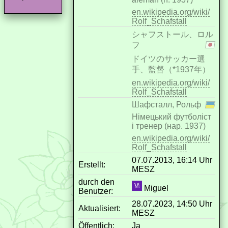
en.wikipedia.org/wiki/
Rolf_Schafstall
シャフストール、ロル
フ
ドイツのサッカー選
手、監督（*1937年）
en.wikipedia.org/wiki/
Rolf_Schafstall
Шафсталл, Рольф
Німецький футболіст
і тренер (нар. 1937)
en.wikipedia.org/wiki/
Rolf_Schafstall
07.07.2013, 16:14 Uhr
Erstellt:
MESZ
durch den
Miguel
Benutzer:
28.07.2023, 14:50 Uhr
Aktualisiert:
MESZ
Öffentlich:
Ja