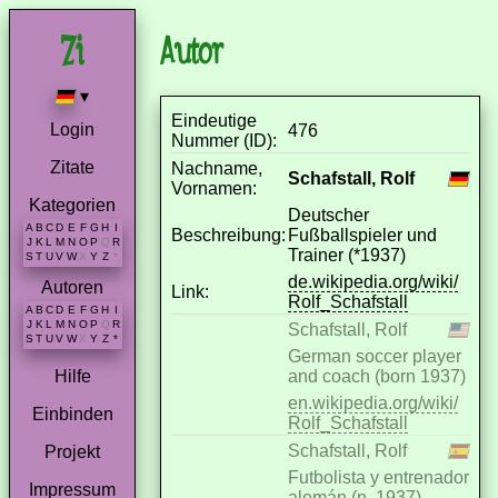
Autor
▾
Eindeutige
Login
476
Nummer (ID):
Zitate
Nachname,
Schafstall, Rolf
Vornamen:
Kategorien
Deutscher
A
B
C
D
E
F
G
H
I
Beschreibung:
Fußballspieler und
J
K
L
M
N
O
P
Q
R
Trainer (*1937)
S
T
U
V
W
X
Y
Z
*
de.wikipedia.org/wiki/
Autoren
Link:
Rolf_Schafstall
A
B
C
D
E
F
G
H
I
J
K
L
M
N
O
P
Q
R
Schafstall, Rolf
S
T
U
V
W
X
Y
Z
*
German soccer player
and coach (born 1937)
Hilfe
en.wikipedia.org/wiki/
Einbinden
Rolf_Schafstall
Schafstall, Rolf
Projekt
Futbolista y entrenador
Impressum
alemán (n. 1937)