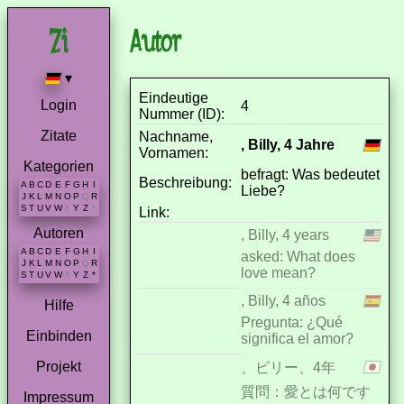
Autor
▾
Eindeutige
Login
4
Nummer (ID):
Zitate
Nachname,
, Billy, 4 Jahre
Vornamen:
Kategorien
befragt: Was bedeutet
Beschreibung:
A
B
C
D
E
F
G
H
I
Liebe?
J
K
L
M
N
O
P
Q
R
S
T
U
V
W
X
Y
Z
*
Link:
Autoren
, Billy, 4 years
A
B
C
D
E
F
G
H
I
asked: What does
J
K
L
M
N
O
P
Q
R
love mean?
S
T
U
V
W
X
Y
Z
*
, Billy, 4 años
Hilfe
Pregunta: ¿Qué
Einbinden
significa el amor?
Projekt
、ビリー、4年
質問：愛とは何です
Impressum