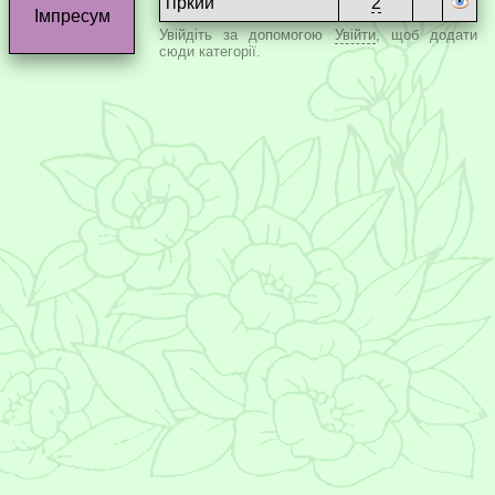
гіркий
2
Імпресум
Увійдіть за допомогою
Увійти
, щоб додати
сюди категорії.