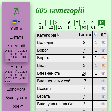
605 категорій
▾
«
1
2
…
6
7
8
9
10
11
12
13
14
…
60
61
»
Увійти
Цитата
Дії
Категорія
Цитати
Володіння
2
1
Категорій
Ворог
7
1
А
Б
В
Г
Ґ
Д
Е
Ж
З
И
І
К
Л
М
Н
О
П
Р
Ворота
5
1
С
Т
У
Ф
Х
Ц
Ч
Ш
Щ
Ю
Я
*
Впав
3
1
Автор
А
Б
В
Г
Ґ
Д
Е
Ж
З
Впевненість
24
1
И
І
К
Л
М
Н
О
П
Р
С
Т
У
Ф
Х
Ц
Ч
Ш
Щ
Впевненість у собі
17
Ю
Я
*
Всесвіт
7
Допомога
Втрата
7
Будовувати
Вшанування пам'яті
3
Проект