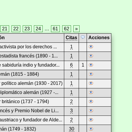
21
22
23
24
…
61
62
»
ón
Citas
Acciones
ctivista por los derechos ...
1
stadista francés (1890 - 1...
1
 sabiduría indio y fundador...
6
1
lemán (1815 - 1884)
1
político alemán (1930 - 2017)
1
diplomático alemán (1927 -...
1
r británico (1737 - 1794)
2
ancés y Premio Nobel de Li...
3
ustriaco y fundador de Alde...
2
mán (1749 - 1832)
30