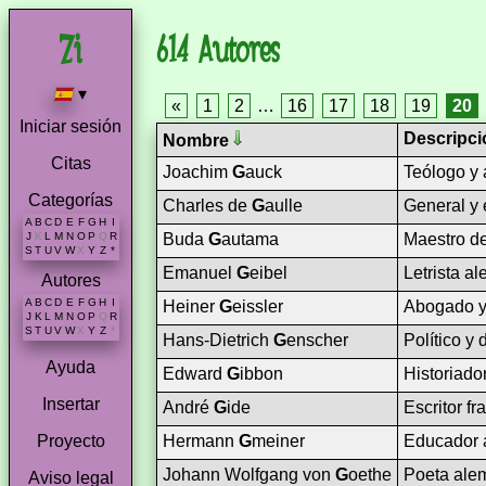
614 Autores
▾
«
1
2
…
16
17
18
19
20
Iniciar sesión
Descripci
Nombre
Citas
Joachim
G
auck
Teólogo y a
Categorías
Charles de
G
aulle
General y e
A
B
C
D
E
F
G
H
I
Buda
G
autama
Maestro de
J
K
L
M
N
O
P
Q
R
S
T
U
V
W
X
Y
Z
*
Emanuel
G
eibel
Letrista a
Autores
A
B
C
D
E
F
G
H
I
Heiner
G
eissler
Abogado y 
J
K
L
M
N
O
P
Q
R
S
T
U
V
W
X
Y
Z
*
Hans-Dietrich
G
enscher
Político y 
Ayuda
Edward
G
ibbon
Historiado
Insertar
André
G
ide
Escritor fr
Hermann
G
meiner
Educador a
Proyecto
Johann Wolfgang von
G
oethe
Poeta ale
Aviso legal